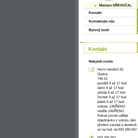
Matrace DŘEVOČAL
Kontakt
Kontaktujte nás
Bytový textil
Kontakt
Nabytek-zuzka
Horní náměstí 55
Opava
746 01
pondělí 9 až 17 hod
úterý 9 až 17 hod
středa 9 až 17 hod
čtvrtek 9 až 17 hod
pátek 9 až 17 hod
sobota: ZAVŘENO
neděle ZAVŘENO
Pokud chcete udělat
objednávku v sobotu, den
předem zavolat a domluvit
se na hod. tel 603 266 567
603 266 567