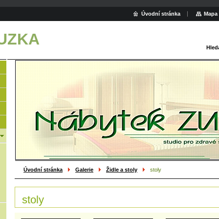
Úvodní stránka
Mapa 
ZUZKA
Hled
Úvodní stránka
Galerie
Židle a stoly
stoly
stoly