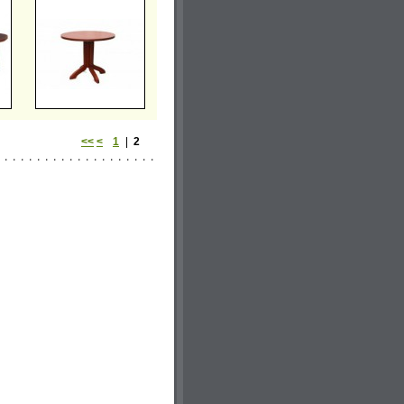
<<
<
1
|
2