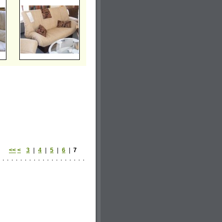
<<
<
3
|
4
|
5
|
6
|
7