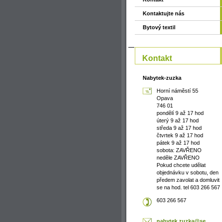
Kontaktujte nás
Bytový textil
Kontakt
Nabytek-zuzka
Horní náměstí 55
Opava
746 01
pondělí 9 až 17 hod
úterý 9 až 17 hod
středa 9 až 17 hod
čtvrtek 9 až 17 hod
pátek 9 až 17 hod
sobota: ZAVŘENO
neděle ZAVŘENO
Pokud chcete udělat
objednávku v sobotu, den
předem zavolat a domluvit
se na hod. tel 603 266 567
603 266 567
nabytek.
zuzka@se