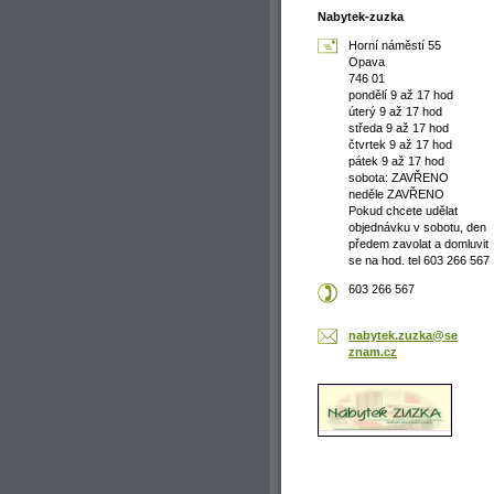
Nabytek-zuzka
Horní náměstí 55
Opava
746 01
pondělí 9 až 17 hod
úterý 9 až 17 hod
středa 9 až 17 hod
čtvrtek 9 až 17 hod
pátek 9 až 17 hod
sobota: ZAVŘENO
neděle ZAVŘENO
Pokud chcete udělat
objednávku v sobotu, den
předem zavolat a domluvit
se na hod. tel 603 266 567
603 266 567
nabytek.
zuzka@se
znam.cz