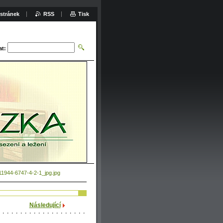
stránek
RSS
Tisk
at:
1944-6747-4-2-1_jpg.jpg
Následující