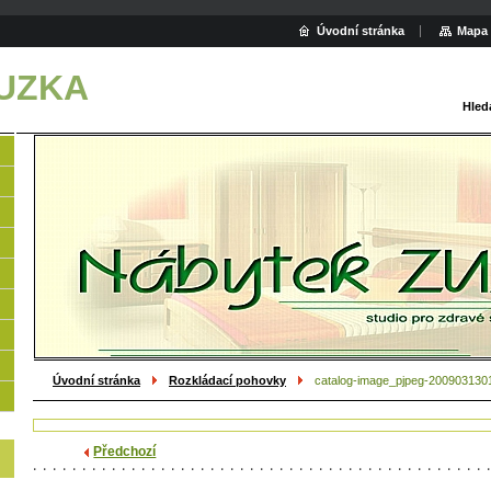
Úvodní stránka
Mapa 
ZUZKA
Hled
Úvodní stránka
Rozkládací pohovky
catalog-image_pjpeg-2009031301
Předchozí